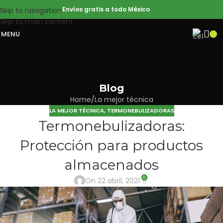
Envíos gratis a todo México
Skip to navigation
Skip to main content
MENU
Blog
Home
La mejor técnica
LA MEJOR TÉCNICA
,
TERMONEBULIZADORAS
Termonebulizadoras:
Protección para productos
almacenados
0
On 22 abril, 2021