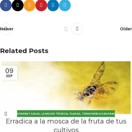
Newer
Older
Related Posts
09
SEP
,
,
,
HIGIENE Y SALUD
LA MEJOR TÉCNICA
PLAGAS
TERMONEBULIZADORAS
Erradica a la mosca de la fruta de tus
cultivos