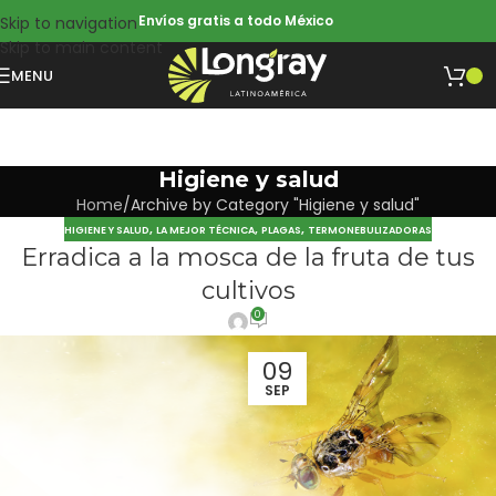
Envíos gratis a todo México
Skip to navigation
Skip to main content
MENU
Higiene y salud
Home
Archive by Category "Higiene y salud"
,
,
,
HIGIENE Y SALUD
LA MEJOR TÉCNICA
PLAGAS
TERMONEBULIZADORAS
Erradica a la mosca de la fruta de tus
cultivos
0
09
SEP