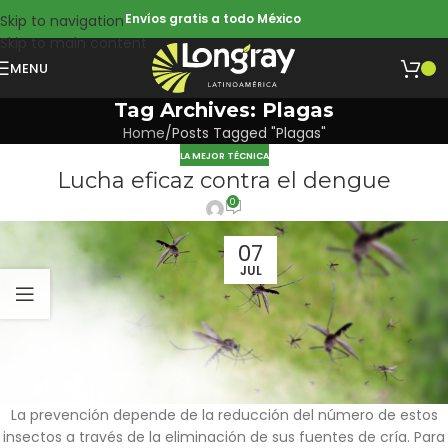
Envíos gratis a todo México
Skip to navigation
Skip to main content
MENU
Tag Archives: Plagas
Home
Posts Tagged "Plagas"
LA MEJOR TÉCNICA
Lucha eficaz contra el dengue
0
07
JUL
La prevención depende de la reducción del número de estos
insectos a través de la eliminación de sus fuentes de cría. Para