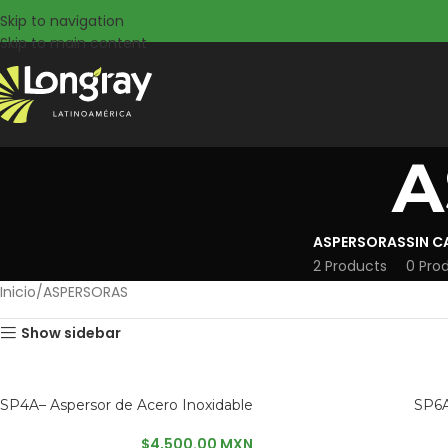
Skip to navigation
Skip to main content
A
ASPERSORAS
SIN 
2 Products
0 Pro
Inicio
ASPERSORAS
Show sidebar
SP4A– Aspersor de Acero Inoxidable
SP6A
$
4,500.00 MXN