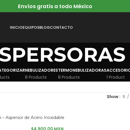
Envíos gratis a todo México
INICIO
EQUIPOS
BLOG
CONTACTO
SPERSORAS
CATEGORIZAR
NEBULIZADORES
TERMONEBULIZADORAS
ACCESORI
ducts
8 Products
8 Products
1 Product
Show
9
 – Aspersor de Acero Inoxidable
$
4,900.00 MXN