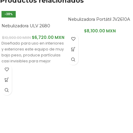
Productos relacionados
-38%
Nebulizadora Portátil JV2610A
Nebulizadora ULV 2680
$
8,100.00 MXN
$
6,720.00 MXN
$
10,900.00 MXN
Diseñado para uso en interiores
y exteriores este equipo de muy
bajo peso, produce partículas
casi invisibles para mejor
penetración y difusión. La
boquilla flexible permite llegar a
áreas de difícil alcance.