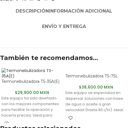
DESCRIPCIÓN
INFORMACIÓN ADICIONAL
ENVÍO Y ENTREGA
También te recomendamos…
Termonebulizadora TS-75L
Termonebulizadora TS-35A(E)
$
38,600.00 MXN
$
29,900.00 MXN
Este equipo se especializa en
Este equipo ha sido diseñado
dispersar soluciones con base
con los mejores componentes
de agua o aceite a gran
para facilitar la operación y
velocidad (hasta 80 L/hr). Ideal
hacerla precisa. Ideal para
para cubrir grandes terrenos en
extensiones de pequeña y
poco tiempo.
mediana escala.