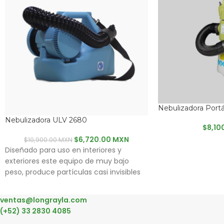
Nebulizadora Portá
Nebulizadora ULV 2680
$
8,10
$
6,720.00 MXN
$
10,900.00 MXN
Diseñado para uso en interiores y
exteriores este equipo de muy bajo
peso, produce partículas casi invisibles
para mejor penetración y difusión. La
boquilla flexible permite llegar a áreas
ventas@longrayla.com
de difícil alcance.
(+52) 33 2830 4085