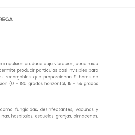
TREGA
de impulsión produce baja vibración, poco ruido
ermite producir partículas casi invisibles para
ías recargables que proporcionan 9 horas de
n (0 – 180 grados horizontal, 15 – 55 grados
 como fungicidas, desinfectantes, vacunas y
icinas, hospitales, escuelas, granjas, almacenes,