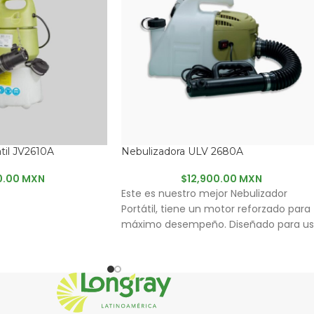
til JV2610A
Nebulizadora ULV 2680A
0.00 MXN
$
12,900.00 MXN
Este es nuestro mejor Nebulizador
Portátil, tiene un motor reforzado para
máximo desempeño. Diseñado para u
en interiores y exteriores este equipo d
muy bajo peso, produce partículas cas
invisibles para mejor penetración y
difusión. La boquilla flexible permite
llegar a áreas de difícil alcance.