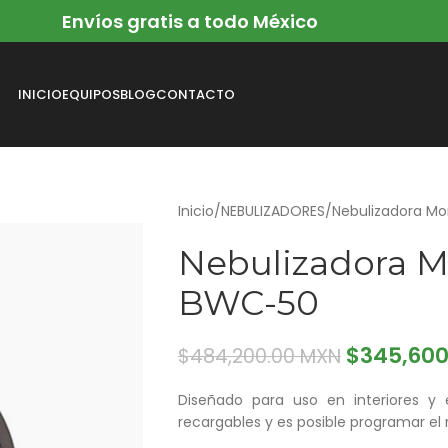
Envíos gratis a todo México
INICIO
EQUIPOS
BLOG
CONTACTO
Inicio
NEBULIZADORES
Nebulizadora Mo
Nebulizadora M
BWC-50
$
345,60
$
484,200.00 MXN
Diseñado para uso en interiores y 
recargables y es posible programar el 