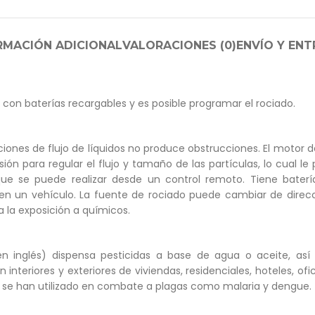
RMACIÓN ADICIONAL
VALORACIONES (0)
ENVÍO Y EN
 con baterías recargables y es posible programar el rociado.
cciones de flujo de líquidos no produce obstrucciones. El motor 
n para regular el flujo y tamaño de las partículas, lo cual le p
 que se puede realizar desde un control remoto. Tiene bater
 un vehículo. La fuente de rociado puede cambiar de direcció
a la exposición a químicos.
en inglés) dispensa pesticidas a base de agua o aceite, así
n interiores y exteriores de viviendas, residenciales, hoteles, of
n se han utilizado en combate a plagas como malaria y dengue.