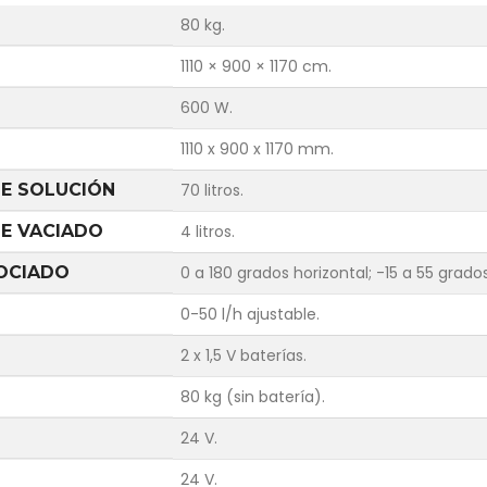
80 kg.
1110 × 900 × 1170 cm.
600 W.
1110 x 900 x 1170 mm.
DE SOLUCIÓN
70 litros.
E VACIADO
4 litros.
ROCIADO
0 a 180 grados horizontal; -15 a 55 grados
0-50 l/h ajustable.
2 x 1,5 V baterías.
80 kg (sin batería).
24 V.
24 V.