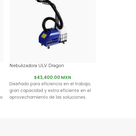
Nebulizadora ULV Dragon
Nebulizadora U
$
43,400.00 MXN
Diseñado para eficiencia en el trabajo,
$
50
gran capacidad y extra eficiente en el
so
aprovechamiento de las soluciones.
e
i